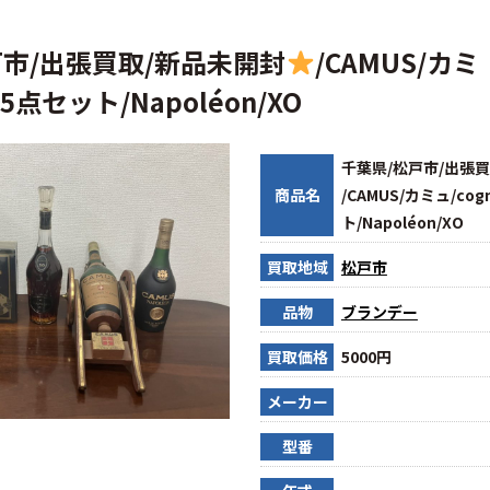
戸市/出張買取/新品未開封
/CAMUS/カミ
/5点セット/Napoléon/XO
千葉県/松戸市/出張
商品名
/CAMUS/カミュ/cog
ト/Napoléon/XO
買取地域
松戸市
品物
ブランデー
買取価格
5000円
メーカー
型番