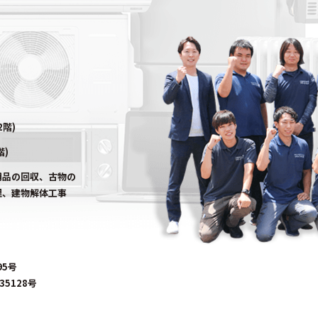
2階)
階)
用品の回収、古物の
理、建物解体工事
95号
5128号