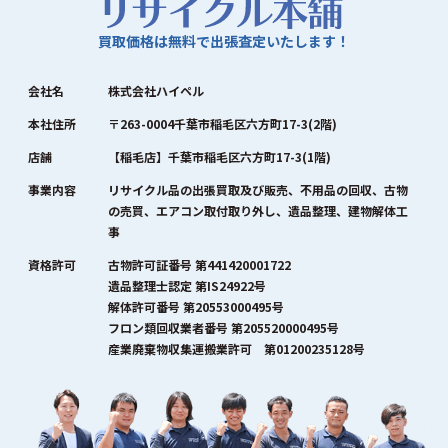
買取価格は無料で出張査定いたします！
会社名
株式会社ハイペル
本社住所
〒263-0004千葉市稲毛区六方町17-3(2階)
店舗
【稲毛店】千葉市稲毛区六方町17-3(1階)
事業内容
リサイクル品の出張買取及び販売、不用品の回収、古物
の売買、エアコン取付取り外し、遺品整理、建物解体工
事
資格許可
古物許可証番号 第441420001722
遺品整理士認定 第IS24922号
解体許可番号 第20553000495号
フロン類回収業者番号 第205520000495号
産業廃棄物収集運搬業許可 第01200235128号