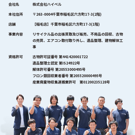
会社名
株式会社ハイペル
本社住所
〒263-0004千葉市稲毛区六方町17-3(2階)
店舗
【稲毛店】千葉市稲毛区六方町17-3(1階)
事業内容
リサイクル品の出張買取及び販売、不用品の回収、古物
の売買、エアコン取付取り外し、遺品整理、建物解体工
事
資格許可
古物許可証番号 第441420001722
遺品整理士認定 第IS24922号
解体許可番号 第20553000495号
フロン類回収業者番号 第205520000495号
産業廃棄物収集運搬業許可 第01200235128号