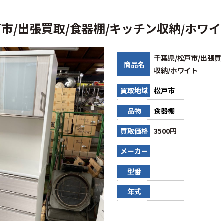
戸市/出張買取/食器棚/キッチン収納/ホワ
千葉県/松戸市/出張買
商品名
収納/ホワイト
買取地域
松戸市
品物
食器棚
買取価格
3500円
メーカー
型番
年式