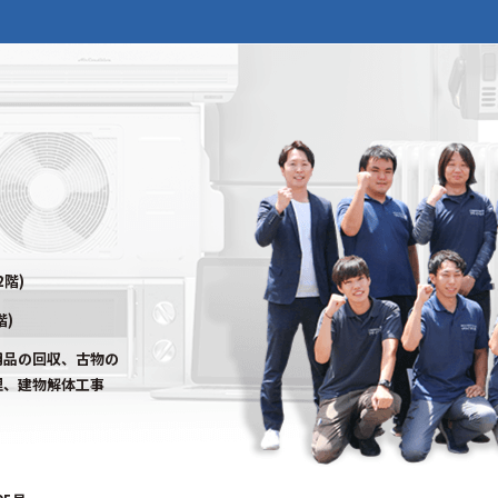
2階)
階)
用品の回収、古物の
理、建物解体工事