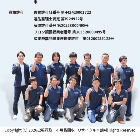
事
資格許可
古物許可証番号 第441420001722
遺品整理士認定 第IS24922号
解体許可番号 第20553000495号
フロン類回収業者番号 第205520000495号
産業廃棄物収集運搬業許可 第01200235128号
Copyright (C) 2026出張買取・不用品回収 | リサイクル本舗All Rights Reserved