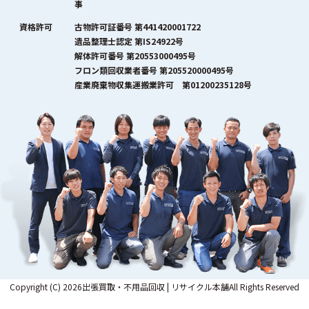
事
資格許可
古物許可証番号 第441420001722
遺品整理士認定 第IS24922号
解体許可番号 第20553000495号
フロン類回収業者番号 第205520000495号
産業廃棄物収集運搬業許可 第01200235128号
Copyright (C) 2026出張買取・不用品回収 | リサイクル本舗All Rights Reserved