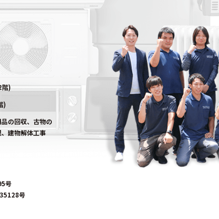
2階)
階)
用品の回収、古物の
理、建物解体工事
95号
5128号