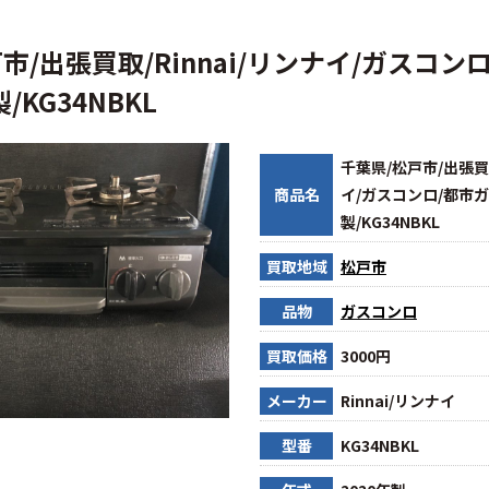
市/出張買取/Rinnai/リンナイ/ガスコン
製/KG34NBKL
千葉県/松戸市/出張買取
商品名
イ/ガスコンロ/都市ガス
製/KG34NBKL
買取地域
松戸市
品物
ガスコンロ
買取価格
3000円
メーカー
Rinnai/リンナイ
型番
KG34NBKL