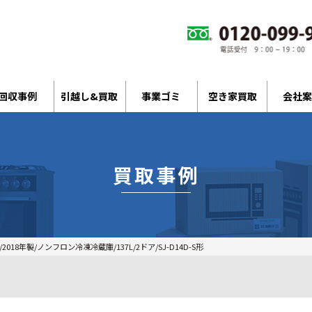
回収事例
引越し&買取
事業ゴミ
空き家買取
会社案
買取事例
2018年製/ノンフロン冷凍冷蔵庫/137L/2ドア/SJ-D14D-S形