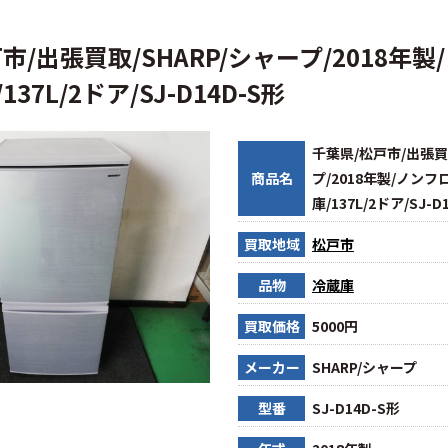
市/出張買取/SHARP/シャープ/2018年
37L/2ドア/SJ-D14D-S形
千葉県/松戸市/出張買取
商品名
プ/2018年製/ノン
庫/137L/2ドア/SJ-D
買取地域
松戸市
品物
冷蔵庫
買取価格
5000円
メーカー
SHARP/シャープ
型番
SJ-D14D-S形