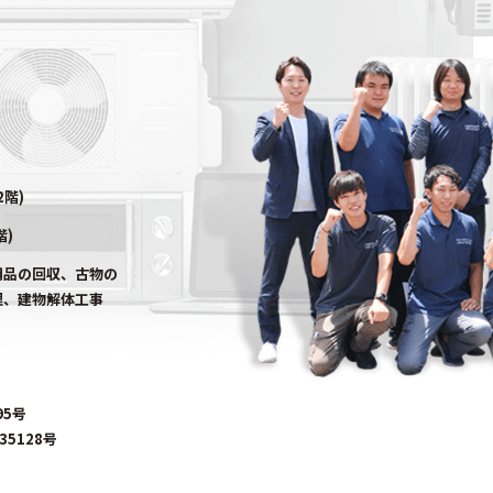
2階)
階)
用品の回収、古物の
理、建物解体工事
95号
5128号