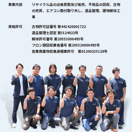
事業内容
リサイクル品の出張買取及び販売、不用品の回収、古物
の売買、エアコン取付取り外し、遺品整理、建物解体工
事
資格許可
古物許可証番号 第441420001722
遺品整理士認定 第IS24922号
解体許可番号 第20553000495号
フロン類回収業者番号 第205520000495号
産業廃棄物収集運搬業許可 第01200235128号