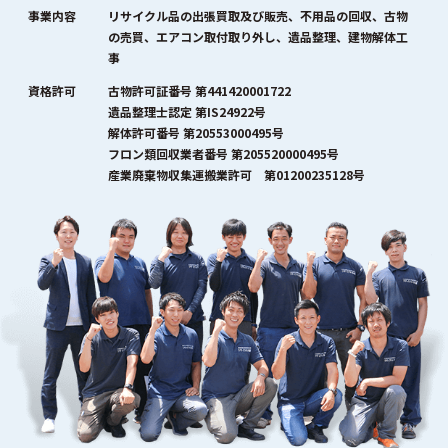
事業内容
リサイクル品の出張買取及び販売、不用品の回収、古物
の売買、エアコン取付取り外し、遺品整理、建物解体工
事
資格許可
古物許可証番号 第441420001722
遺品整理士認定 第IS24922号
解体許可番号 第20553000495号
フロン類回収業者番号 第205520000495号
産業廃棄物収集運搬業許可 第01200235128号