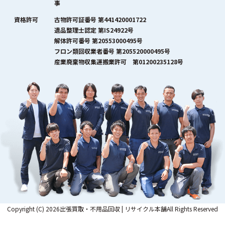
事
資格許可
古物許可証番号 第441420001722
遺品整理士認定 第IS24922号
解体許可番号 第20553000495号
フロン類回収業者番号 第205520000495号
産業廃棄物収集運搬業許可 第01200235128号
Copyright (C) 2026出張買取・不用品回収 | リサイクル本舗All Rights Reserved