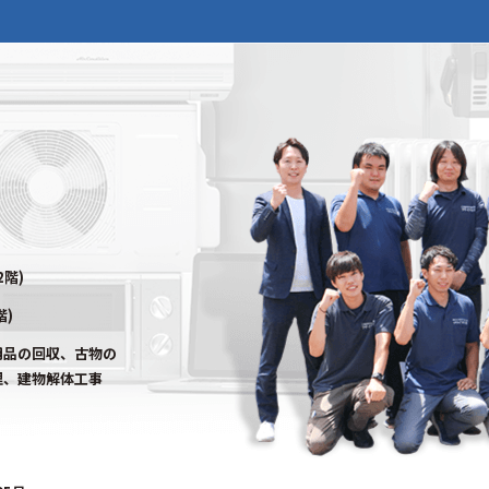
2階)
階)
用品の回収、古物の
理、建物解体工事