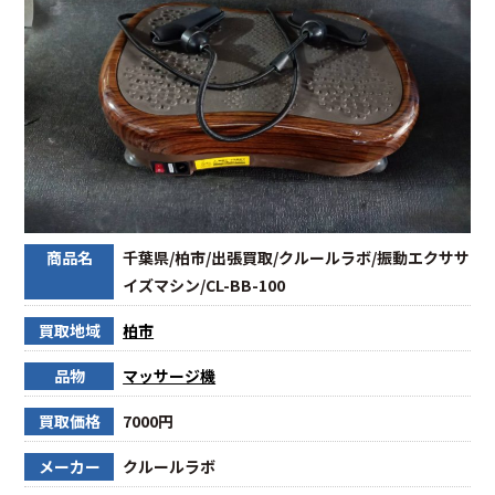
商品名
千葉県/柏市/出張買取/クルールラボ/振動エクササ
イズマシン/CL-BB-100
買取地域
柏市
品物
マッサージ機
買取価格
7000円
メーカー
クルールラボ