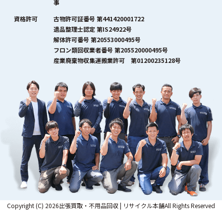
事
資格許可
古物許可証番号 第441420001722
遺品整理士認定 第IS24922号
解体許可番号 第20553000495号
フロン類回収業者番号 第205520000495号
産業廃棄物収集運搬業許可 第01200235128号
Copyright (C) 2026出張買取・不用品回収 | リサイクル本舗All Rights Reserved