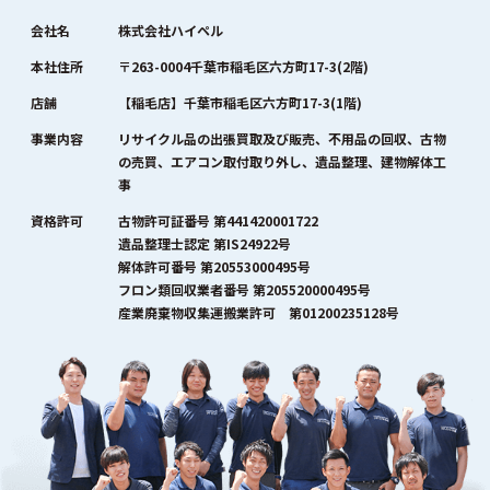
会社名
株式会社ハイペル
本社住所
〒263-0004千葉市稲毛区六方町17-3(2階)
店舗
【稲毛店】千葉市稲毛区六方町17-3(1階)
事業内容
リサイクル品の出張買取及び販売、不用品の回収、古物
の売買、エアコン取付取り外し、遺品整理、建物解体工
事
資格許可
古物許可証番号 第441420001722
遺品整理士認定 第IS24922号
解体許可番号 第20553000495号
フロン類回収業者番号 第205520000495号
産業廃棄物収集運搬業許可 第01200235128号