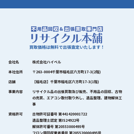
買取価格は無料で出張査定いたします！
会社名
株式会社ハイペル
本社住所
〒263-0004千葉市稲毛区六方町17-3(2階)
店舗
【稲毛店】千葉市稲毛区六方町17-3(1階)
事業内容
リサイクル品の出張買取及び販売、不用品の回収、古物
の売買、エアコン取付取り外し、遺品整理、建物解体工
事
資格許可
古物許可証番号 第441420001722
遺品整理士認定 第IS24922号
解体許可番号 第20553000495号
フロン類回収業者番号 第205520000495号