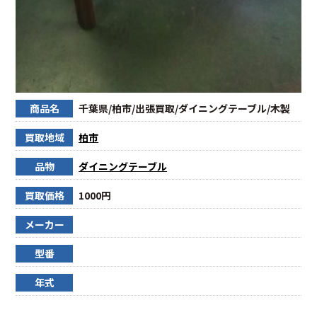
商品名
千葉県/柏市/出張買取/ダイニングテーブル/木製
買取地域
柏市
品物
ダイニングテーブル
買取価格
1000円
メーカー
型番
年式