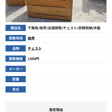
商品名
千葉県/柏市/出張買取/チェスト/衣類収納/木製
買取地域
柏市
品物
チェスト
買取価格
1000円
メーカー
型番
年式
査定理由