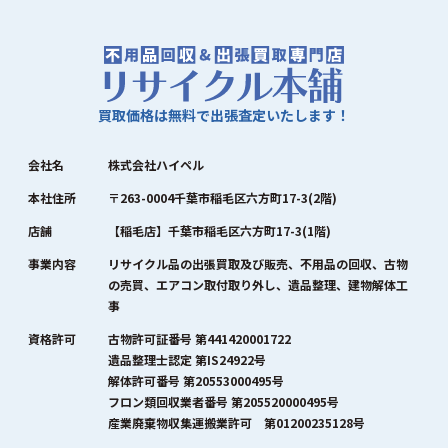
買取価格は無料で出張査定いたします！
会社名
株式会社ハイペル
本社住所
〒263-0004千葉市稲毛区六方町17-3(2階)
店舗
【稲毛店】千葉市稲毛区六方町17-3(1階)
事業内容
リサイクル品の出張買取及び販売、不用品の回収、古物
の売買、エアコン取付取り外し、遺品整理、建物解体工
事
資格許可
古物許可証番号 第441420001722
遺品整理士認定 第IS24922号
解体許可番号 第20553000495号
フロン類回収業者番号 第205520000495号
産業廃棄物収集運搬業許可 第01200235128号