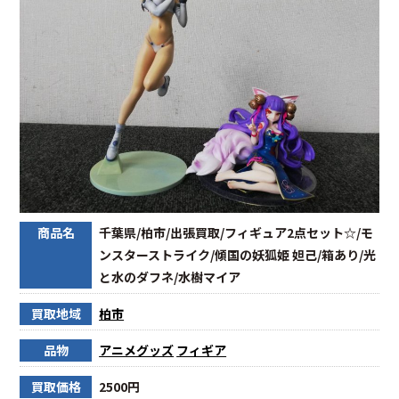
商品名
千葉県/柏市/出張買取/フィギュア2点セット☆/モ
ンスターストライク/傾国の妖狐姫 妲己/箱あり/光
と水のダフネ/水樹マイア
買取地域
柏市
品物
アニメグッズ
フィギア
買取価格
2500円