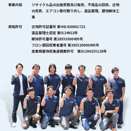
事業内容
リサイクル品の出張買取及び販売、不用品の回収、古物
の売買、エアコン取付取り外し、遺品整理、建物解体工
事
資格許可
古物許可証番号 第441420001722
遺品整理士認定 第IS24922号
解体許可番号 第20553000495号
フロン類回収業者番号 第205520000495号
産業廃棄物収集運搬業許可 第01200235128号