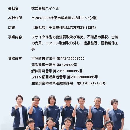
会社名
株式会社ハイペル
本社住所
〒263-0004千葉市稲毛区六方町17-3(2階)
店舗
【稲毛店】千葉市稲毛区六方町17-3(1階)
事業内容
リサイクル品の出張買取及び販売、不用品の回収、古物
の売買、エアコン取付取り外し、遺品整理、建物解体工
事
資格許可
古物許可証番号 第441420001722
遺品整理士認定 第IS24922号
解体許可番号 第20553000495号
フロン類回収業者番号 第205520000495号
産業廃棄物収集運搬業許可 第01200235128号