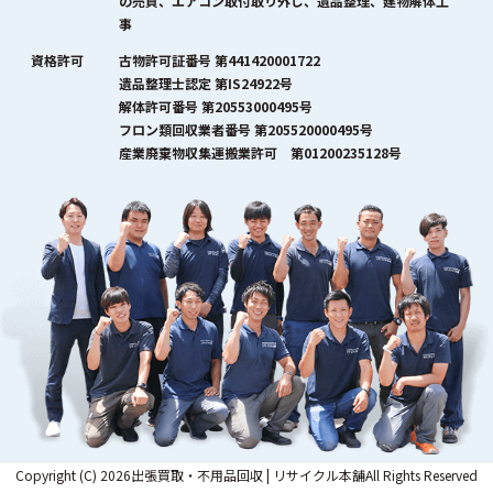
の売買、エアコン取付取り外し、遺品整理、建物解体工
事
資格許可
古物許可証番号 第441420001722
遺品整理士認定 第IS24922号
解体許可番号 第20553000495号
フロン類回収業者番号 第205520000495号
産業廃棄物収集運搬業許可 第01200235128号
Copyright (C) 2026出張買取・不用品回収 | リサイクル本舗All Rights Reserved