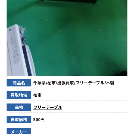
商品名
千葉県/柏市/出張買取/フリーテーブル/木製
買取地域
柏市
品物
フリーテーブル
買取価格
500円
メーカー