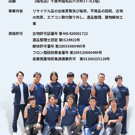
店舗
【稲毛店】千葉市稲毛区六方町17-3(1階)
事業内容
リサイクル品の出張買取及び販売、不用品の回収、古物
の売買、エアコン取付取り外し、遺品整理、建物解体工
事
資格許可
古物許可証番号 第441420001722
遺品整理士認定 第IS24922号
解体許可番号 第20553000495号
フロン類回収業者番号 第205520000495号
産業廃棄物収集運搬業許可 第01200235128号