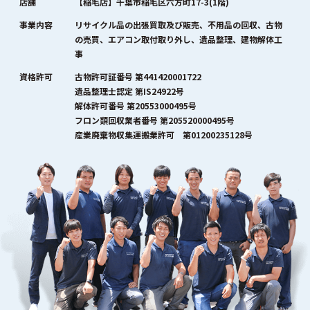
店舗
【稲毛店】千葉市稲毛区六方町17-3(1階)
事業内容
リサイクル品の出張買取及び販売、不用品の回収、古物
の売買、エアコン取付取り外し、遺品整理、建物解体工
事
資格許可
古物許可証番号 第441420001722
遺品整理士認定 第IS24922号
解体許可番号 第20553000495号
フロン類回収業者番号 第205520000495号
産業廃棄物収集運搬業許可 第01200235128号