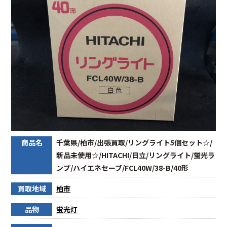
商品名
千葉県/柏市/出張買取/リングライト5個セット☆/
新品未使用☆/HITACHI/日立/リングライト/蛍光ラ
ンプ/ハイエネセーブ/FCL40W/38-B/40形
買取地域
柏市
品物
蛍光灯