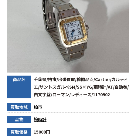
商品名
千葉県/柏市/出張買取/稼働品☆/Cartier/カルティ
エ/サントスガルべSM/SS×YG/腕時計/AT/自動巻/
白文字盤/ローマン/レディース/1170902
買取地域
柏市
品物
腕時計
買取価格
15000円