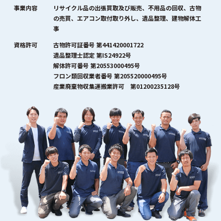
事業内容
リサイクル品の出張買取及び販売、不用品の回収、古物
の売買、エアコン取付取り外し、遺品整理、建物解体工
事
資格許可
古物許可証番号 第441420001722
遺品整理士認定 第IS24922号
解体許可番号 第20553000495号
フロン類回収業者番号 第205520000495号
産業廃棄物収集運搬業許可 第01200235128号