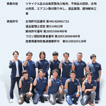
事業内容
リサイクル品の出張買取及び販売、不用品の回収、古物
の売買、エアコン取付取り外し、遺品整理、建物解体工
事
資格許可
古物許可証番号 第441420001722
遺品整理士認定 第IS24922号
解体許可番号 第20553000495号
フロン類回収業者番号 第205520000495号
産業廃棄物収集運搬業許可 第01200235128号