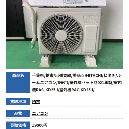
商品名
千葉県/柏市/出張買取/美品☆/HITACHI/ヒタチ/ル
ームエアコン/8畳用/室外機セット/2021年製/室内
機RAS-KD25J/室外機RAC-KD25J/
買取地域
柏市
品物
エアコン
買取価格
19000円