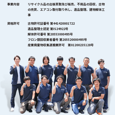
事業内容
リサイクル品の出張買取及び販売、不用品の回収、古物
の売買、エアコン取付取り外し、遺品整理、建物解体工
事
資格許可
古物許可証番号 第441420001722
遺品整理士認定 第IS24922号
解体許可番号 第20553000495号
フロン類回収業者番号 第205520000495号
産業廃棄物収集運搬業許可 第01200235128号