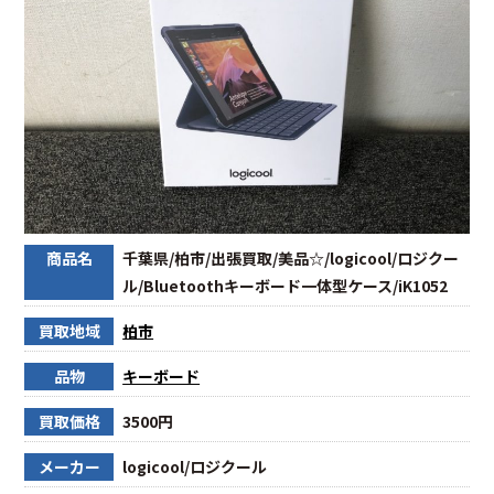
商品名
千葉県/柏市/出張買取/美品☆/logicool/ロジクー
ル/Bluetoothキーボード一体型ケース/iK1052
買取地域
柏市
品物
キーボード
買取価格
3500円
メーカー
logicool/ロジクール