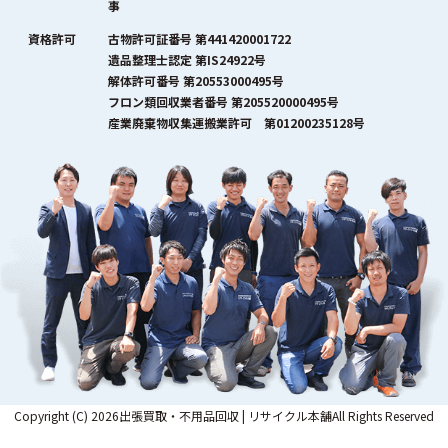
事
資格許可
古物許可証番号 第441420001722
遺品整理士認定 第IS24922号
解体許可番号 第20553000495号
フロン類回収業者番号 第205520000495号
産業廃棄物収集運搬業許可 第01200235128号
Copyright (C) 2026出張買取・不用品回収 | リサイクル本舗All Rights Reserved