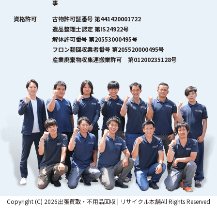
事
資格許可
古物許可証番号 第441420001722
遺品整理士認定 第IS24922号
解体許可番号 第20553000495号
フロン類回収業者番号 第205520000495号
産業廃棄物収集運搬業許可 第01200235128号
Copyright (C) 2026出張買取・不用品回収 | リサイクル本舗All Rights Reserved