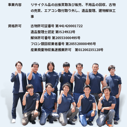
事業内容
リサイクル品の出張買取及び販売、不用品の回収、古物
の売買、エアコン取付取り外し、遺品整理、建物解体工
事
資格許可
古物許可証番号 第441420001722
遺品整理士認定 第IS24922号
解体許可番号 第20553000495号
フロン類回収業者番号 第205520000495号
産業廃棄物収集運搬業許可 第01200235128号