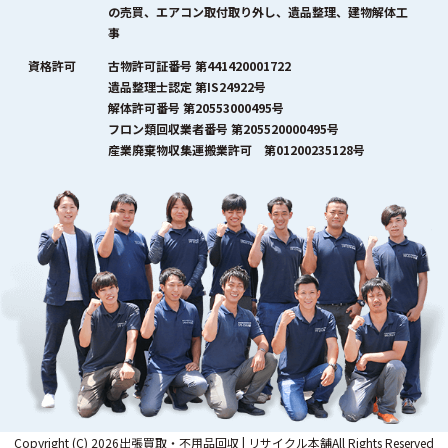
の売買、エアコン取付取り外し、遺品整理、建物解体工
事
資格許可
古物許可証番号 第441420001722
遺品整理士認定 第IS24922号
解体許可番号 第20553000495号
フロン類回収業者番号 第205520000495号
産業廃棄物収集運搬業許可 第01200235128号
Copyright (C) 2026出張買取・不用品回収 | リサイクル本舗All Rights Reserved