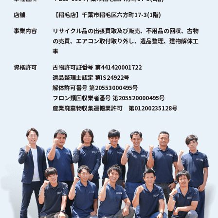
店舗
【稲毛店】千葉市稲毛区六方町17-3(1階)
事業内容
リサイクル品の出張買取及び販売、不用品の回収、古物
の売買、エアコン取付取り外し、遺品整理、建物解体工
事
資格許可
古物許可証番号 第441420001722
遺品整理士認定 第IS24922号
解体許可番号 第20553000495号
フロン類回収業者番号 第205520000495号
産業廃棄物収集運搬業許可 第01200235128号