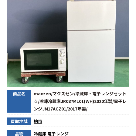
商品名
maxzen/マクスゼン/冷蔵庫・電子レンジセット
☆/冷凍冷蔵庫JR087ML01(WH)2020年製/電子レ
ンジJM17AGZ01/2017年製/
買取地域
柏市
品物
冷蔵庫
電子レンジ