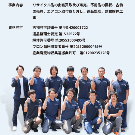
事業内容
リサイクル品の出張買取及び販売、不用品の回収、古物
の売買、エアコン取付取り外し、遺品整理、建物解体工
事
資格許可
古物許可証番号 第441420001722
遺品整理士認定 第IS24922号
解体許可番号 第20553000495号
フロン類回収業者番号 第205520000495号
産業廃棄物収集運搬業許可 第01200235128号