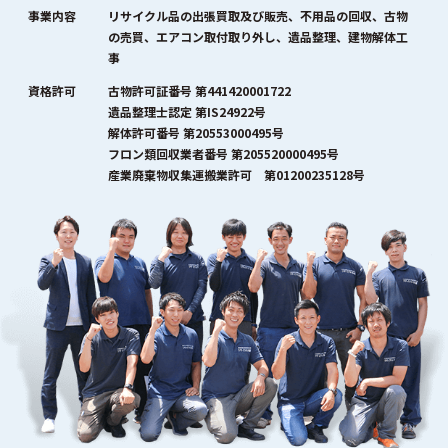
事業内容
リサイクル品の出張買取及び販売、不用品の回収、古物
の売買、エアコン取付取り外し、遺品整理、建物解体工
事
資格許可
古物許可証番号 第441420001722
遺品整理士認定 第IS24922号
解体許可番号 第20553000495号
フロン類回収業者番号 第205520000495号
産業廃棄物収集運搬業許可 第01200235128号