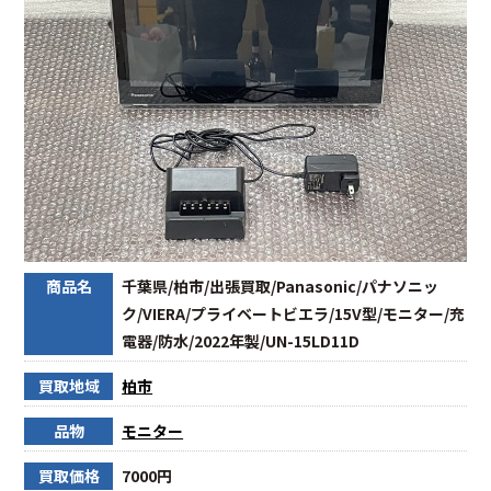
商品名
千葉県/柏市/出張買取/Panasonic/パナソニッ
ク/VIERA/プライベートビエラ/15V型/モニター/充
電器/防水/2022年製/UN-15LD11D
買取地域
柏市
品物
モニター
買取価格
7000円