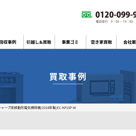
回収事例
引越し&買取
事業ゴミ
空き家買取
会社案
買取事例
ャープ床移動形電気掃除機/2018年製/EC-KP15P-W