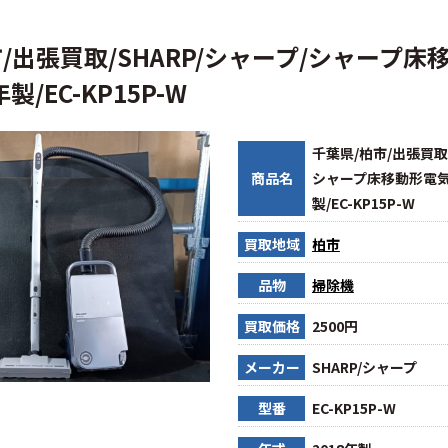
/出張買取/SHARP/シャープ/シャープ床
製/EC-KP15P-W
千葉県/柏市/出張買取/
商品名
シャープ床移動形電気掃
製/EC-KP15P-W
買取地域
柏市
品物
掃除機
買取価格
2500円
メーカー
SHARP/シャープ
型番
EC-KP15P-W