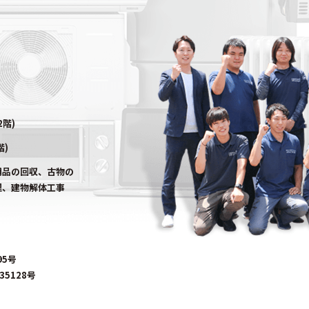
2階)
階)
用品の回収、古物の
理、建物解体工事
95号
5128号