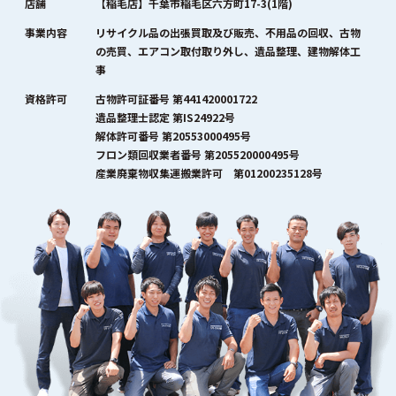
店舗
【稲毛店】千葉市稲毛区六方町17-3(1階)
事業内容
リサイクル品の出張買取及び販売、不用品の回収、古物
の売買、エアコン取付取り外し、遺品整理、建物解体工
事
資格許可
古物許可証番号 第441420001722
遺品整理士認定 第IS24922号
解体許可番号 第20553000495号
フロン類回収業者番号 第205520000495号
産業廃棄物収集運搬業許可 第01200235128号