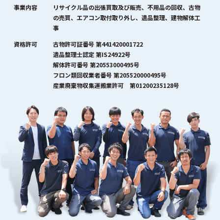
事業内容
リサイクル品の出張買取及び販売、不用品の回収、古物
の売買、エアコン取付取り外し、遺品整理、建物解体工
事
資格許可
古物許可証番号 第441420001722
遺品整理士認定 第IS24922号
解体許可番号 第20553000495号
フロン類回収業者番号 第205520000495号
産業廃棄物収集運搬業許可 第01200235128号