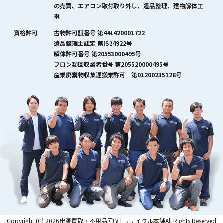
の売買、エアコン取付取り外し、遺品整理、建物解体工
事
資格許可
古物許可証番号 第441420001722
遺品整理士認定 第IS24922号
解体許可番号 第20553000495号
フロン類回収業者番号 第205520000495号
産業廃棄物収集運搬業許可 第01200235128号
Copyright (C) 2026出張買取・不用品回収 | リサイクル本舗All Rights Reserved