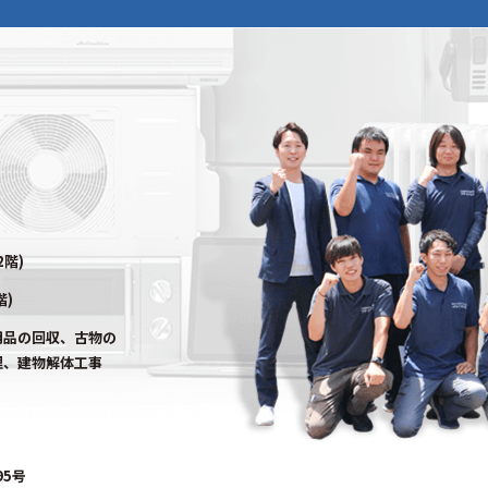
2階)
階)
用品の回収、古物の
理、建物解体工事
95号