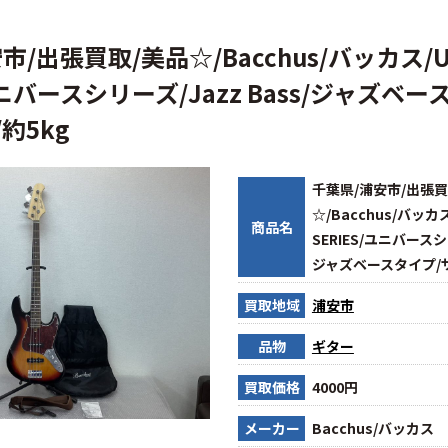
/出張買取/美品☆/Bacchus/バッカス/UN
ユニバースシリーズ/Jazz Bass/ジャズベ
約5kg
千葉県/浦安市/出張買
☆/Bacchus/バッカス
商品名
SERIES/ユニバースシリ
ジャズベースタイプ/サ
買取地域
浦安市
品物
ギター
買取価格
4000円
メーカー
Bacchus/バッカス