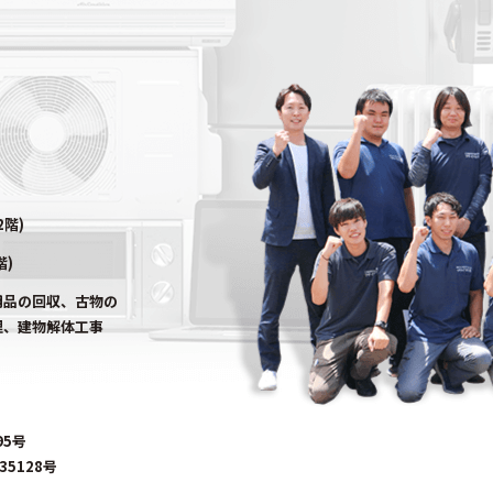
2階)
階)
用品の回収、古物の
理、建物解体工事
95号
5128号