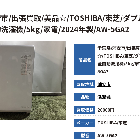
市/出張買取/美品☆/TOSHIBA/東芝/ダ
濯機/5kg/家電/2024年製/AW-5GA2
千葉県/浦安市/出張買
☆/TOSHIBA/東芝
商品名
全自動洗濯機/5kg/家電
5GA2
買取地域
浦安市
品物
洗濯機
買取価格
20000円
メーカー
TOSHIBA/東芝
型番
AW-5GA2