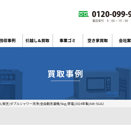
回収事例
引越し&買取
事業ゴミ
空き家買取
会社案
買取事例
A/東芝/ダブルシャワー洗浄/全自動洗濯機/5kg/家電/2024年製/AW-5GA2