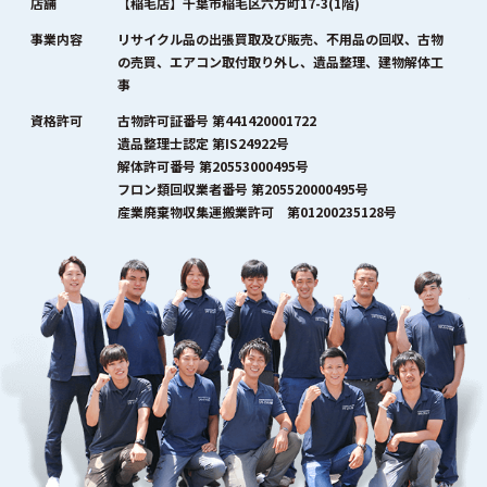
店舗
【稲毛店】千葉市稲毛区六方町17-3(1階)
事業内容
リサイクル品の出張買取及び販売、不用品の回収、古物
の売買、エアコン取付取り外し、遺品整理、建物解体工
事
資格許可
古物許可証番号 第441420001722
遺品整理士認定 第IS24922号
解体許可番号 第20553000495号
フロン類回収業者番号 第205520000495号
産業廃棄物収集運搬業許可 第01200235128号