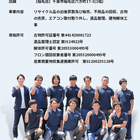
店舗
【稲毛店】千葉市稲毛区六方町17-3(1階)
事業内容
リサイクル品の出張買取及び販売、不用品の回収、古物
の売買、エアコン取付取り外し、遺品整理、建物解体工
事
資格許可
古物許可証番号 第441420001722
遺品整理士認定 第IS24922号
解体許可番号 第20553000495号
フロン類回収業者番号 第205520000495号
産業廃棄物収集運搬業許可 第01200235128号