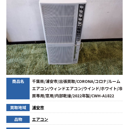
商品名
千葉県/浦安市/出張買取/CORONA/コロナ/ルーム
エアコン/ウィンドエアコン/ウインド/ホワイト/冷
房専用/窓用/内部乾燥/2022年製/CWH-A1822
買取地域
浦安市
品物
エアコン