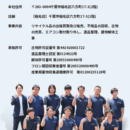
本社住所
〒263-0004千葉市稲毛区六方町17-3(2階)
店舗
【稲毛店】千葉市稲毛区六方町17-3(1階)
事業内容
リサイクル品の出張買取及び販売、不用品の回収、古物
の売買、エアコン取付取り外し、遺品整理、建物解体工
事
資格許可
古物許可証番号 第441420001722
遺品整理士認定 第IS24922号
解体許可番号 第20553000495号
フロン類回収業者番号 第205520000495号
産業廃棄物収集運搬業許可 第01200235128号