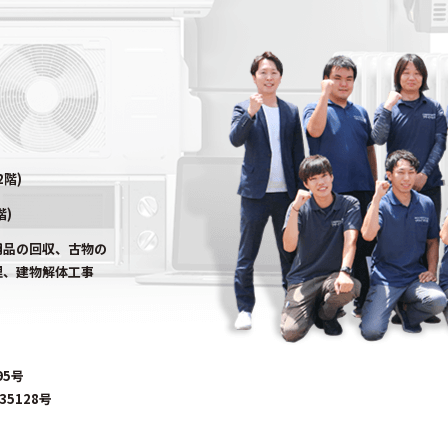
2階)
階)
用品の回収、古物の
理、建物解体工事
95号
5128号