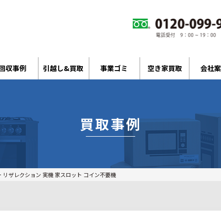
回収事例
引越し&買取
事業ゴミ
空き家買取
会社案
買取事例
ー リザレクション 実機 家スロット コイン不要機