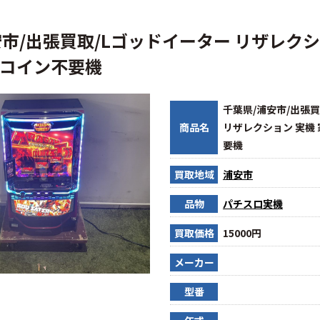
安市/出張買取/Lゴッドイーター リザレクシ
 コイン不要機
千葉県/浦安市/出張
商品名
リザレクション 実機
要機
買取地域
浦安市
品物
パチスロ実機
買取価格
15000円
メーカー
型番