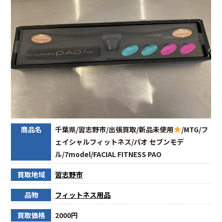
商品名
千葉県/習志野市/出張買取/新品未使用
/MTG/フ
ェイシャルフィットネス/パオ セブンモデ
ル/7model/FACIAL FITNESS PAO
買取地域
習志野市
品物
フィットネス用品
買取価格
2000円