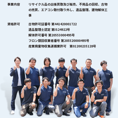
事業内容
リサイクル品の出張買取及び販売、不用品の回収、古物
の売買、エアコン取付取り外し、遺品整理、建物解体工
事
資格許可
古物許可証番号 第441420001722
遺品整理士認定 第IS24922号
解体許可番号 第20553000495号
フロン類回収業者番号 第205520000495号
産業廃棄物収集運搬業許可 第01200235128号