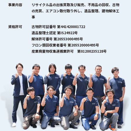
事業内容
リサイクル品の出張買取及び販売、不用品の回収、古物
の売買、エアコン取付取り外し、遺品整理、建物解体工
事
資格許可
古物許可証番号 第441420001722
遺品整理士認定 第IS24922号
解体許可番号 第20553000495号
フロン類回収業者番号 第205520000495号
産業廃棄物収集運搬業許可 第01200235128号