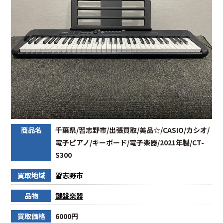
商品名
千葉県/習志野市/出張買取/美品☆/CASIO/カシオ/
電子ピアノ/キーボード/電子楽器/2021年製/CT-
S300
買取地域
習志野市
品物
鍵盤楽器
買取価格
6000円