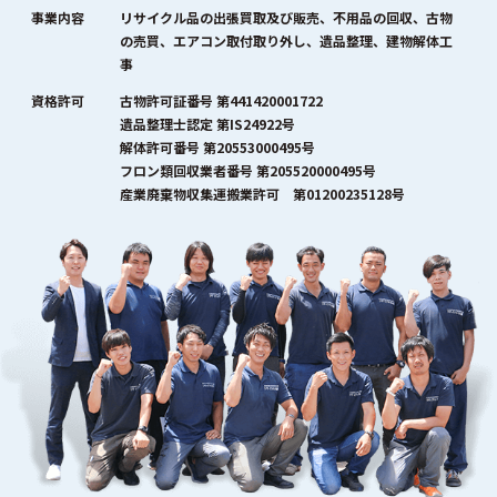
事業内容
リサイクル品の出張買取及び販売、不用品の回収、古物
の売買、エアコン取付取り外し、遺品整理、建物解体工
事
資格許可
古物許可証番号 第441420001722
遺品整理士認定 第IS24922号
解体許可番号 第20553000495号
フロン類回収業者番号 第205520000495号
産業廃棄物収集運搬業許可 第01200235128号