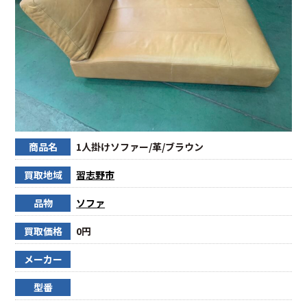
商品名
1人掛けソファー/革/ブラウン
買取地域
習志野市
品物
ソファ
買取価格
0円
メーカー
型番