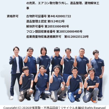
の売買、エアコン取付取り外し、遺品整理、建物解体工
事
資格許可
古物許可証番号 第441420001722
遺品整理士認定 第IS24922号
解体許可番号 第20553000495号
フロン類回収業者番号 第205520000495号
産業廃棄物収集運搬業許可 第01200235128号
Copyright (C) 2026出張買取・不用品回収 | リサイクル本舗All Rights Reserved