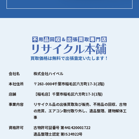
買取価格は無料で出張査定いたします！
会社名
株式会社ハイペル
本社住所
〒263-0004千葉市稲毛区六方町17-3(2階)
店舗
【稲毛店】千葉市稲毛区六方町17-3(1階)
事業内容
リサイクル品の出張買取及び販売、不用品の回収、古物
の売買、エアコン取付取り外し、遺品整理、建物解体工
事
資格許可
古物許可証番号 第441420001722
遺品整理士認定 第IS24922号