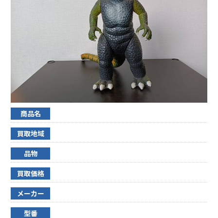
商品名
買取地域
品物
買取価格
メーカー
型番