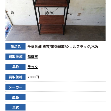
商品名
千葉県/船橋市/出張買取/シェルフラック/木製
買取地域
船橋市
品物
ラック
買取価格
2000円
メーカー
型番
年式