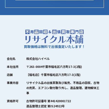
買取価格は無料で出張査定いたします！
会社名
株式会社ハイペル
本社住所
〒263-0004千葉市稲毛区六方町17-3(2階)
店舗
【稲毛店】千葉市稲毛区六方町17-3(1階)
事業内容
リサイクル品の出張買取及び販売、不用品の回収、古物
の売買、エアコン取付取り外し、遺品整理、建物解体工
事
資格許可
古物許可証番号 第441420001722
遺品整理士認定 第IS24922号