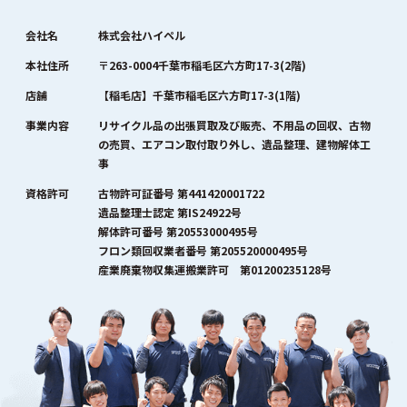
会社名
株式会社ハイペル
本社住所
〒263-0004千葉市稲毛区六方町17-3(2階)
店舗
【稲毛店】千葉市稲毛区六方町17-3(1階)
事業内容
リサイクル品の出張買取及び販売、不用品の回収、古物
の売買、エアコン取付取り外し、遺品整理、建物解体工
事
資格許可
古物許可証番号 第441420001722
遺品整理士認定 第IS24922号
解体許可番号 第20553000495号
フロン類回収業者番号 第205520000495号
産業廃棄物収集運搬業許可 第01200235128号