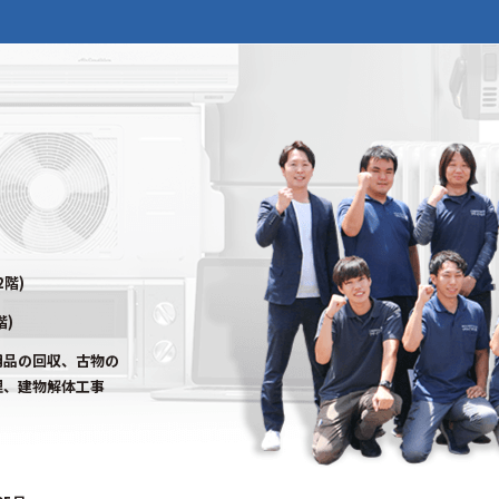
2階)
階)
用品の回収、古物の
理、建物解体工事