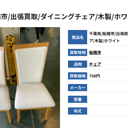
橋市/出張買取/ダイニングチェア/木製/ホ
千葉県/船橋市/出張
商品名
ア/木製/ホワイト
買取地域
船橋市
品物
チェア
買取価格
700円
メーカー
型番
年式